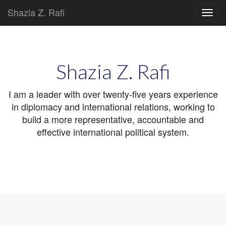
Shazia Z. Rafi
Main
Skip
to
menu
content
Shazia Z. Rafi
I am a leader with over twenty-five years experience
in diplomacy and international relations, working to
build a more representative, accountable and
effective international political system.